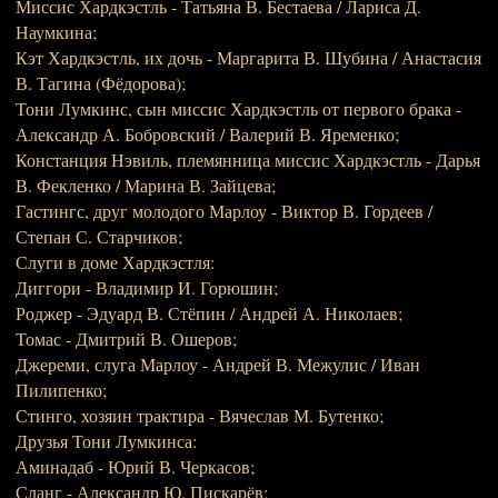
Миссис Хардкэстль - Татьяна В. Бестаева / Лариса Д.
Наумкина;
Кэт Хардкэстль, их дочь - Маргарита В. Шубина / Анастасия
В. Тагина (Фёдорова);
Тони Лумкинс, сын миссис Хардкэстль от первого брака -
Александр А. Бобровский / Валерий В. Яременко;
Констанция Нэвиль, племянница миссис Хардкэстль - Дарья
В. Фекленко / Марина В. Зайцева;
Гастингс, друг молодого Марлоу - Виктор В. Гордеев /
Степан С. Старчиков;
Слуги в доме Хардкэстля:
Диггори - Владимир И. Горюшин;
Роджер - Эдуард В. Стёпин / Андрей А. Николаев;
Томас - Дмитрий В. Ошеров;
Джереми, слуга Марлоу - Андрей В. Межулис / Иван
Пилипенко;
Стинго, хозяин трактира - Вячеслав М. Бутенко;
Друзья Тони Лумкинса:
Аминадаб - Юрий В. Черкасов;
Сланг - Александр Ю. Пискарёв;