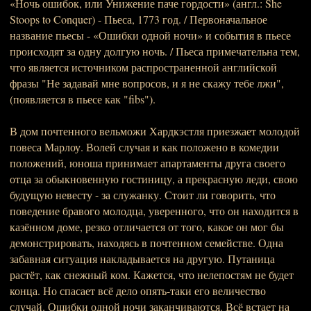
«Ночь ошибок, или Унижение паче гордости» (англ.: She
Stoops to Conquer) - Пьеса, 1773 год. / Первоначальное
название пьесы - «Ошибки одной ночи» и события в пьесе
происходят за одну долгую ночь. / Пьеса примечательна тем,
что является источником распространенной английской
фразы "Не задавай мне вопросов, и я не скажу тебе лжи",
(появляется в пьесе как "fibs").
В дом почтенного вельможи Хардкэстля приезжает молодой
повеса Марлоу. Волей случая и как положено в комедии
положений, юноша принимает апартаменты друга своего
отца за обыкновенную гостиницу, а прекрасную леди, свою
будущую невесту - за служанку. Стоит ли говорить, что
поведение бравого молодца, уверенного, что он находится в
казённом доме, резко отличается от того, какое он мог бы
демонстрировать, находясь в почтенном семействе. Одна
забавная ситуация накладывается на другую. Путаница
растёт, как снежный ком. Кажется, что нелепостям не будет
конца. Но спасает всё дело опять-таки его величество
случай. Ошибки одной ночи заканчиваются. Всё встает на