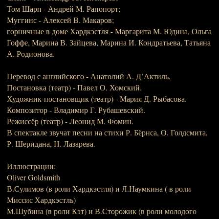
Том Шарп - Андрей М. Рапопорт;
Муггинс - Алексей В. Макаров;
горничные в доме Хардкэстля - Маргарита М. Юдина, Ольга
Гоффе, Марина В. Зайцева, Марина И. Кондратьева, Татьяна
А. Родионова.
Перевод с английского - Анатолий А. Д’Актиль,
Постановка (театр) - Павел О. Хомский.
Художник-постановщик (театр) - Мария Д. Рыбасова.
Композитор - Владимир Г. Рубашевский.
Режиссёр (театр) - Леонид М. Фомин.
В спектакле звучат песни на стихи Р. Бёрнса, О. Голдсмита,
Р. Шеридана, Н. Лазарева.
Иллюстрации:
Oliver Goldsmith
В.Сулимов (в роли Хардкэстля) и Л.Наумкина ( в роли
Миссис Хардкэстль)
М.Шубина (в роли Кэт) и В.Сторожик (в роли молодого