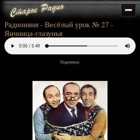
Радионяня - Весёлый урок № 27 -
Яичница-глазунья
Поделиться: