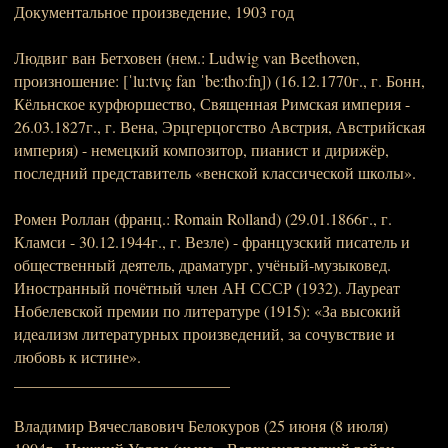
Документальное произведение, 1903 год
Людвиг ван Бетховен (нем.: Ludwig van Beethoven,
произношение: [ˈluːtvɪç fan ˈbeːthoːfn̩]) (16.12.1770г., г. Бонн,
Кёльнское курфюршество, Священная Римская империя -
26.03.1827г., г. Вена, Эрцгерцогство Австрия, Австрийская
империя) - немецкий композитор, пианист и дирижёр,
последний представитель «венской классической школы».
Ромен Роллан (франц.: Romain Rolland) (29.01.1866г., г.
Кламси - 30.12.1944г., г. Везле) - французский писатель и
общественный деятель, драматург, учёный-музыковед.
Иностранный почётный член АН СССР (1932). Лауреат
Нобелевской премии по литературе (1915): «За высокий
идеализм литературных произведений, за сочувствие и
любовь к истине».
___________________________
Владимир Вячеславович Белокуров (25 июня (8 июля)