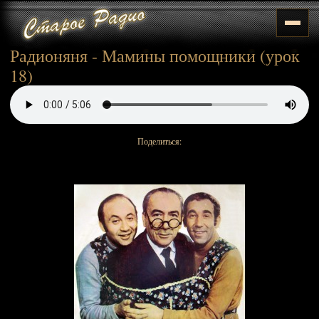
Радионяня - Мамины помощники (урок
18)
Поделиться: