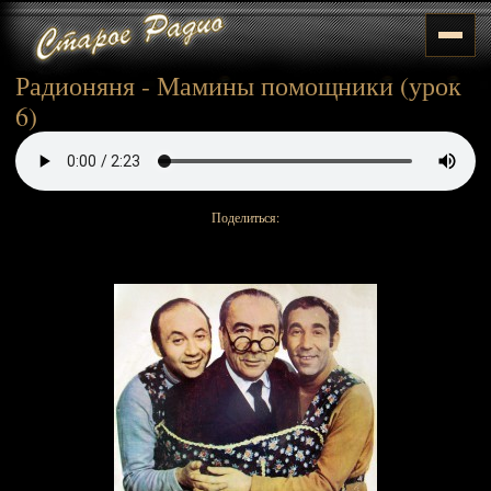
Радионяня - Мамины помощники (урок
6)
Поделиться: