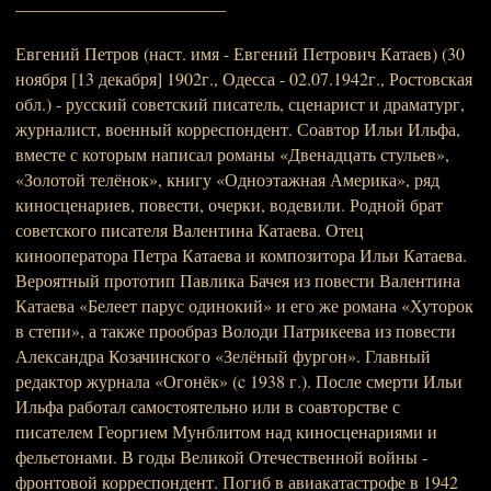
________________________
Евгений Петров (наст. имя - Евгений Петрович Катаев) (30
ноября [13 декабря] 1902г., Одесса - 02.07.1942г., Ростовская
обл.) - русский советский писатель, сценарист и драматург,
журналист, военный корреспондент. Соавтор Ильи Ильфа,
вместе с которым написал романы «Двенадцать стульев»,
«Золотой телёнок», книгу «Одноэтажная Америка», ряд
киносценариев, повести, очерки, водевили. Родной брат
советского писателя Валентина Катаева. Отец
кинооператора Петра Катаева и композитора Ильи Катаева.
Вероятный прототип Павлика Бачея из повести Валентина
Катаева «Белеет парус одинокий» и его же романа «Хуторок
в степи», а также прообраз Володи Патрикеева из повести
Александра Козачинского «Зелёный фургон». Главный
редактор журнала «Огонёк» (c 1938 г.). После смерти Ильи
Ильфа работал самостоятельно или в соавторстве с
писателем Георгием Мунблитом над киносценариями и
фельетонами. В годы Великой Отечественной войны -
фронтовой корреспондент. Погиб в авиакатастрофе в 1942