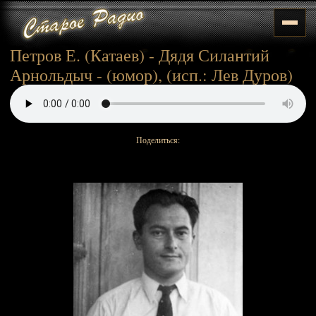
Петров Е. (Катаев) - Дядя Силантий
Арнольдыч - (юмор), (исп.: Лев Дуров)
Поделиться: