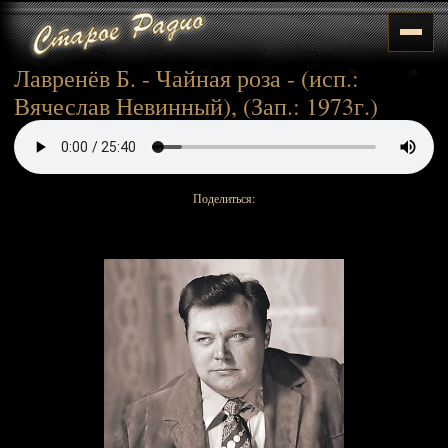
Лавренёв Б. - Чайная роза - (исп.:
Вячеслав Невинный), (Зап.: 1973г.)
Поделиться: