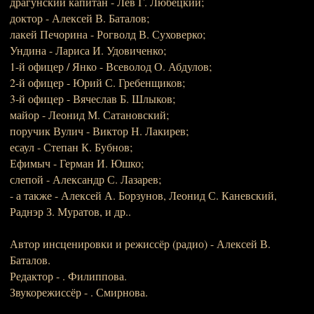
драгунский капитан - Лев Г. Любецкий;
доктор - Алексей В. Баталов;
лакей Печорина - Рогволд В. Суховерко;
Ундина - Лариса И. Удовиченко;
1-й офицер / Янко - Всеволод О. Абдулов;
2-й офицер - Юрий С. Гребенщиков;
3-й офицер - Вячеслав Б. Шлыков;
майор - Леонид М. Сатановский;
поручик Вулич - Виктор Н. Лакирев;
есаул - Степан К. Бубнов;
Ефимыч - Герман И. Юшко;
слепой - Александр С. Лазарев;
- а также - Алексей А. Борзунов, Леонид С. Каневский,
Раднэр З. Муратов, и др..
Автор инсценировки и режиссёр (радио) - Алексей В.
Баталов.
Редактор - . Филиппова.
Звукорежиссёр - . Смирнова.