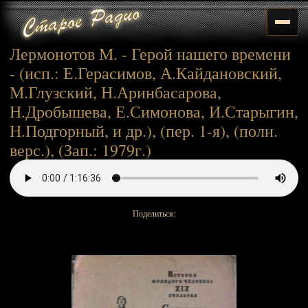
Лермонотов М. - Герой нашего времени
- (исп.: Е.Герасимов, А.Кайдановский,
М.Глузский, Н.Аринбасарова,
Н.Дробышева, Е.Симонова, И.Старыгин,
Н.Подгорный, и др.), (пер. 1-я), (полн.
верс.), (Зап.: 1979г.)
Поделиться: