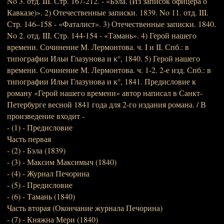
No 3. отд. III. Стр. 167-212. - «Бэла. (Из записок офицера о
Кавказе)». 2) Отечественные записки. 1839. No 11. отд. III.
Стр. 146–158 - «Фаталист». 3) Отечественные записки. 1840.
No 2. отд. III. Стр. 144-154 - «Тамань». 4) Герой нашего
времени. Сочинение М. Лермонтова. ч. I и II. Спб.: в
типографии Ильи Глазунова и к°, 1840. 5) Герой нашего
времени. Сочинение М. Лермонтова. ч. 1-2. 2-е изд. Спб.: в
типографии Ильи Глазунова и к°, 1841. Предисловие к
роману «Герой нашего времени» автор написал в Санкт-
Петербурге весной 1841 года для 2-го издания романа. / В
произведение входит -
- (1) - Предисловие
Часть первая
- (2) - Бэла (1839)
- (3) - Максим Максимыч (1840)
- (4) - Журнал Печорина
- (5) - Предисловие
- (6) - Тамань (1840)
Часть вторая (Окончание журнала Печорина)
- (7) - Княжна Мери (1840)