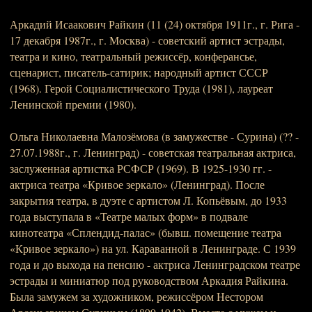
Аркадий Исаакович Райкин (11 (24) октября 1911г., г. Рига -
17 декабря 1987г., г. Москва) - советский артист эстрады,
театра и кино, театральный режиссёр, конферансье,
сценарист, писатель-сатирик; народный артист СССР
(1968). Герой Социалистического Труда (1981), лауреат
Ленинской премии (1980).
Ольга Николаевна Малозёмова (в замужестве - Сурина) (?? -
27.07.1988г., г. Ленинград) - советская театральная актриса,
заслуженная артистка РСФСР (1969). В 1925-1930 гг. -
актриса театра «Кривое зеркало» (Ленинград). После
закрытия театра, в дуэте с артистом Л. Копьёвым, до 1933
года выступала в «Театре малых форм» в подвале
кинотеатра «Сплендид-палас» (бывш. помещение театра
«Кривое зеркало») на ул. Караванной в Ленинграде. С 1939
года и до выхода на пенсию - актриса Ленинградском театре
эстрады и миниатюр под руководством Аркадия Райкина.
Была замужем за художником, режиссёром Нестором