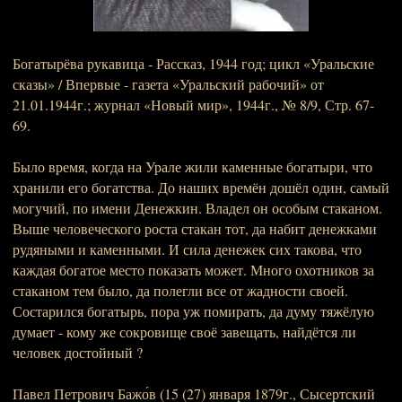
Богатырёва рукавица - Рассказ, 1944 год; цикл «Уральские
сказы» / Впервые - газета «Уральский рабочий» от
21.01.1944г.; журнал «Новый мир», 1944г., № 8/9, Стр. 67-
69.
Было время, когда на Урале жили каменные богатыри, что
хранили его богатства. До наших времён дошёл один, самый
могучий, по имени Денежкин. Владел он особым стаканом.
Выше человеческого роста стакан тот, да набит денежками
рудяными и каменными. И сила денежек сих такова, что
каждая богатое место показать может. Много охотников за
стаканом тем было, да полегли все от жадности своей.
Состарился богатырь, пора уж помирать, да думу тяжёлую
думает - кому же сокровище своё завещать, найдётся ли
человек достойный ?
Павел Петрович Бажо́в (15 (27) января 1879г., Сысертский