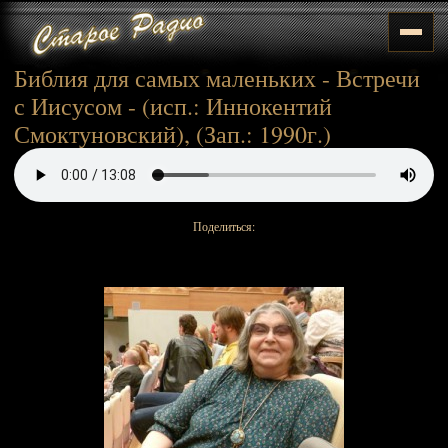
Библия для самых маленьких - Встречи
с Иисусом - (исп.: Иннокентий
Смоктуновский), (Зап.: 1990г.)
Поделиться: