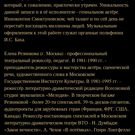
который, к сожалению, практически утрачен. Уникальность
данной записи и в её исполнителе - гениальном актёре
Иннокентии Смоктуновском, чей талант и по сей день не
перестаёт восхищать миллионы людей. Музыкальным
оформлением к этой работе служат органные полифонии
И.С. Баха.
Елена Резникова (г. Москва) - профессиональный
театральный режиссёр, педагог. В 1981-1990 гг. -
преподаватель режиссуры и мастерства актёра, сценической
речи, художественного слова в Московском
Государственном Институте Культуры. В 1981-1995 гг. -
режиссёр литературно-драматической редакции Всесоюзной
студии звукозаписи «Мелодия». В творческом багаже
Резниковой - более 20-ти спектаклей, 39-ть дисков-гигантов,
аудиопроекты для зарубежных стран (Франция, ФРГ, США,
Канада). Режиссёр-постановщик спектаклей в Московском
литературно-драматическом театре ВТО - Н. Думбадзе
«Закон вечности», А. Чехов «В потёмках», Генри Лонгфелло