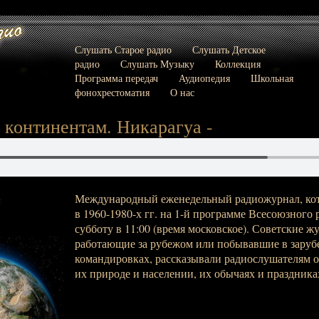
Слушать Старое радио
Слушать Детское
радио
Слушать Музыку
Коллекция
Программа передач
Аудиопедия
Школьная
фонохрестоматия
О нас
 континентам. Никарагуа -
Международный еженедельный радиожурнал, кот
:
в 1960-1980-х гг. на 1-й программе Всесоюзног
субботу в 11:00 (время московское). Советские ж
работающие за рубежом или побывавшие в зару
командировках, рассказывали радиослушателям о 
их природе и населении, их обычаях и праздниках,