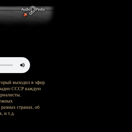
орый выходил в эфир
о радио СССР каждую
урналисты,
бежных
разных странах, об
 и т.д.