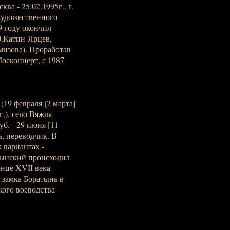
ва - 25.02.1995г., г.
 художественного
9 году окончил
Ю.Катин-Ярцев,
мизова). Проработав
Москонцерт, с 1987
19 февраля [2 марта]
г.), село Вяжля
б. - 29 июня [11
ь, переводчик. В
 вариантах -
тынский происходил
онце XVII века
 замка Боратынь в
ого воеводства