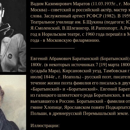
Вадим Казимирович Маратов (11.03.1935г., г. Моск
Москва) - советский и российский актёр, мастер
слова. Заслуженный артист РСФСР (1982). В 195
Театральное училище им. Б.Щукина (педагоги: 
Я.Смоленский, В.Шлезингер, И.Раппопорт, А.Ре
год в Норильском театре, с 1960 года перешёл в 
года - в Московскую филармонию.
___________________
Евгений Абрамович Баратынский (Боратынский) (
1800г. (в некоторых источниках 7 [19] марта 1800
(усадьба Мара), Кирсановский уезд, Тамбовская гу
июля] 1844г., г. Неаполь) - русский поэт, писател
течение жизни поэта фамилия его писалась в двух
«Баратынский» и «Боратынский». Евгений Бара
из галицкого шляхетского рода Боратынских, в к
выехавшего в Россию. Боратынский - фамилия от
гмине Хлопице, Ярославском повяте Подкарпатск
Польши, в древнерусской Перемышльской земле.
Иллюстрации: