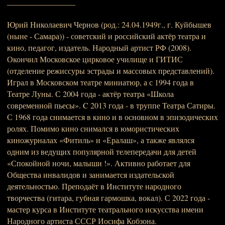
_________________
Юрий Николаевич Чернов (род.: 24.04.1949г., г. Куйбышев
(ныне - Самара)) - советский и российский актёр театра и
кино, педагог, издатель. Народный артист РФ (2008).
Окончил Московское цирковое училище и ГИТИС
(отделение режиссуры эстрады и массовых представлений).
Играл в Московском театре миниатюр, а с 1994 года в
Театре Луны. С 2004 года - актёр театра «Школа
современной пьесы». C 2013 года - в труппе Театра Сатиры.
С 1968 года снимается в кино и в основном в эпизодических
ролях. Помимо кино снимался в юмористических
киножурналах «Фитиль» и «Ералаш», а также являлся
одним из ведущих популярной телепередачи для детей
«Спокойной ночи, малыши !». Активно работает для
Общества инвалидов и занимается издательской
деятельностью. Преподаёт в Институте народного
творчества (гитара, губная гармошка, вокал). С 2022 года -
мастер курса в Институте театрального искусства имени
Народного артиста СССР Иосифа Кобзона.