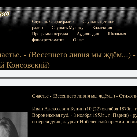
Слушать Старое радио
Слушать Детское
радио
Слушать Музыку
Коллекция
Программа передач
Аудиопедия
Школьная
фонохрестоматия
О нас
астье. - (Весеннего ливня мы ждём...) -
ей Консовский)
Счастье - (Весеннего ливня мы ждём...) - Стихотв
:
Иван Алексеевич Бунин (10 (22) октября 1870г., 
Воронежская губ. - 8 ноября 1953г., г. Париж) - р
и переводчик, лауреат Нобелевской премии по ли
____________________________