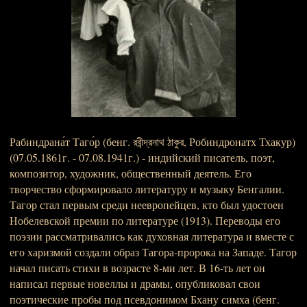
Рабиндрана́т Таго́р (бенг. রবীন্দ্রনাথ ঠাকুর, Робиндронатх Тхакур)
(07.05.1861г. - 07.08.1941г.) - индийский писатель, поэт,
композитор, художник, общественный деятель. Его
творчество сформировало литературу и музыку Бенгалии.
Тагор стал первым среди неевропейцев, кто был удостоен
Нобелевской премии по литературе (1913). Переводы его
поэзии рассматривались как духовная литература и вместе с
его харизмой создали образ Тагора-пророка на Западе. Тагор
начал писать стихи в возрасте 8-ми лет. В 16-ть лет он
написал первые новеллы и драмы, опубликовал свои
поэтические пробы под псевдонимом Бхану симха (бенг.