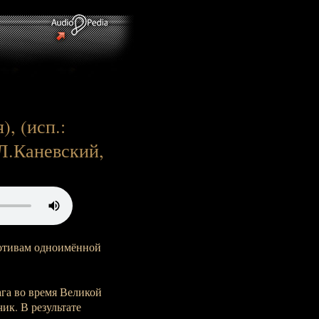
, (исп.:
Л.Каневский,
отивам одноимённой
га во время Великой
ик. В результате