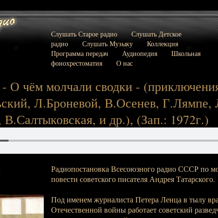
Слушать Старое радио
Слушать Детское
радио
Слушать Музыку
Коллекция
Программа передач
Аудиопедия
Школьная
фонохрестоматия
О нас
 - О чём молчали сводки - (приключения)
кий, Л.Броневой, В.Осенев, Г.Лямпе, 
В.Салтыковская, и др.), (Зап.: 1972г.)
Радиопостановка Всесоюзного радио СССР по м
:
повести советского писателя Андрея Татарского.
Под именем журналиста Петера Ленца в тылу вра
Отечественной войны работает советский разведч