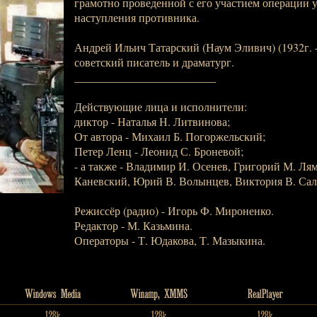
грамотно проведенной с его участием операции у
наступления противника.
Андрей Ильич Татарский (Наум Эливич) (1932г. - 
советский писатель и драматург.
_________________________
Действующие лица и исполнители:
диктор - Наталья Н. Литвинова;
От автора - Михаил Б. Погоржельский;
Петер Ленц - Леонид С. Броневой;
- а также - Владимир И. Осенев, Григорий М. Ля
Каневский, Юрий В. Волынцев, Виктория В. Сал
Режиссёр (радио) - Игорь Ф. Мироненко.
Редактор - М. Казьмина.
Операторы - Т. Юдакова, Т. Мазыкина.