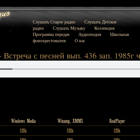
Слушать Старое радио
Слушать Детское
радио
Слушать Музыку
Коллекция
Программа передач
Аудиопедия
Школьная
фонохрестоматия
О нас
 Встреча с песней вып. 436 зап. 1985г ч
: