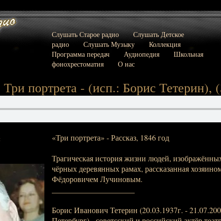
Слушать Старое радио
Слушать Детское
радио
Слушать Музыку
Коллекция
Программа передач
Аудиопедия
Школьная
фонохрестоматия
О нас
 Три портрета - (исп.: Борис Тетерин), (
«Три портрета» - Рассказ, 1846 год
:
Трагическая история жизни людей, изображённых
чёрных деревянных рамах, рассказанная хозяино
Фёдоровичем Лучиновым.
_____________________
Борис Иванович Тетерин (20.03.1937г. - 21.07.2002
Петербург) - советсский и российский актёр театр