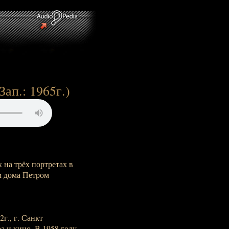
Зап.: 1965г.)
 на трёх портретах в
м дома Петром
г., г. Санкт
а и кино. В 1958 году