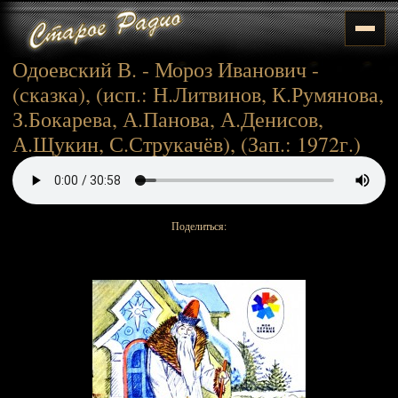
Одоевский В. - Мороз Иванович -
(сказка), (исп.: Н.Литвинов, К.Румянова,
З.Бокарева, А.Панова, А.Денисов,
А.Щукин, С.Струкачёв), (Зап.: 1972г.)
Поделиться: