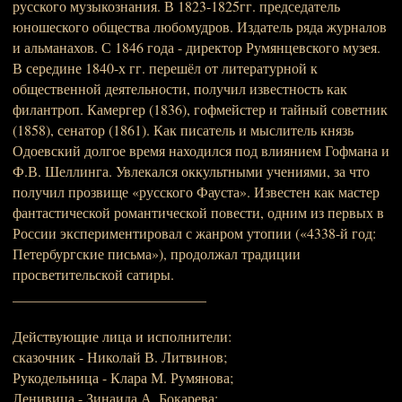
русского музыкознания. В 1823-1825гг. председатель
юношеского общества любомудров. Издатель ряда журналов
и альманахов. С 1846 года - директор Румянцевского музея.
В середине 1840-х гг. перешёл от литературной к
общественной деятельности, получил известность как
филантроп. Камергер (1836), гофмейстер и тайный советник
(1858), сенатор (1861). Как писатель и мыслитель князь
Одоевский долгое время находился под влиянием Гофмана и
Ф.В. Шеллинга. Увлекался оккультными учениями, за что
получил прозвище «русского Фауста». Известен как мастер
фантастической романтической повести, одним из первых в
России экспериментировал с жанром утопии («4338-й год:
Петербургские письма»), продолжал традиции
просветительской сатиры.
___________________________
Действующие лица и исполнители:
сказочник - Николай В. Литвинов;
Рукодельница - Клара М. Румянова;
Ленивица - Зинаида А. Бокарева;