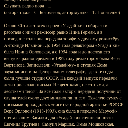
Слушать радио пора ! ...
(автор стихов - С. Богомазов, автор музыка - Т. Попатенко)
Около 30-ти лет всех героев «Угадай-ки» собирала и
работала с ними режиссёр радио Нина Герман, а в
последние годы она передала эстафету другому режиссёру
Антониде Ильиной. До 1954 года редактором «Угадай-ки»
была Ирина Орловская, а с 1954 года и до последнего
выпуска радиопередачи в 1982 году редактором была Вера
Вартанова. Записывали «Угадай-ку» в студиях Дома
звукозаписи и на Центральном телеграфе, где в те годы
были лучшие студии СССР. На каждый выпуск передачи
дети присылали письма. Не десятками, не сотнями, а
десятками тысяч. За все годы авторы передачи получили от
слушателей около двух миллионов писем. Тяжёлую сумку с
письмами приходилось «носить» народной артистке РСФСР
Вере Орловой (1918-1993), она была в передаче Марусей-
почтальоном. Загадки для «Угадай-ки» сочиняли поэты
Евгения Трутнева, Самуил Маршак, Эмма Мошковская,