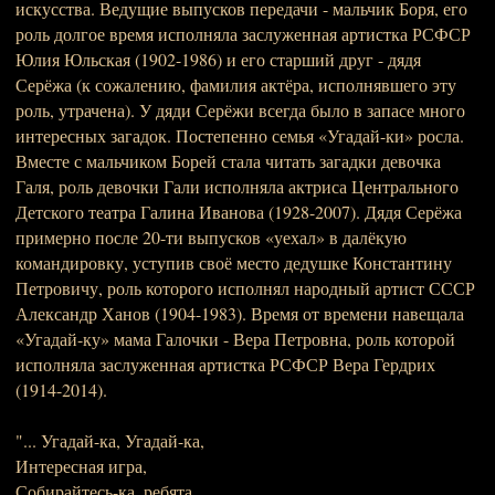
искусства. Ведущие выпусков передачи - мальчик Боря, его
роль долгое время исполняла заслуженная артистка РСФСР
Юлия Юльская (1902-1986) и его старший друг - дядя
Серёжа (к сожалению, фамилия актёра, исполнявшего эту
роль, утрачена). У дяди Серёжи всегда было в запасе много
интересных загадок. Постепенно семья «Угадай-ки» росла.
Вместе с мальчиком Борей стала читать загадки девочка
Галя, роль девочки Гали исполняла актриса Центрального
Детского театра Галина Иванова (1928-2007). Дядя Серёжа
примерно после 20-ти выпусков «уехал» в далёкую
командировку, уступив своё место дедушке Константину
Петровичу, роль которого исполнял народный артист СССР
Александр Ханов (1904-1983). Время от времени навещала
«Угадай-ку» мама Галочки - Вера Петровна, роль которой
исполняла заслуженная артистка РСФСР Вера Гердрих
(1914-2014).
"... Угадай-ка, Угадай-ка,
Интересная игра,
Собирайтесь-ка, ребята,