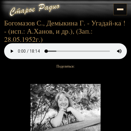
Богомазов С., Демыкина Г. - Угадай-ка !
- (исп.: А.Ханов, и др.), (Зап.:
28.05.1952г.)
Поделиться: