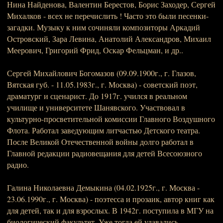
Нина Найденова, Валентин Берестов, Борис Заходер, Сергей
Михалков - всех не перечислить ! Часто это были песенки-
загадки. Музыку к ним сочиняли композиторы Аркадий
Островский, Зара Левина, Анатолий Александров, Михаил
Меерович, Григорий Фрид, Оскар Фельцман, и др..
Сергей Михайлович Богомазов (09.09.1900г., г. Глазов,
Вятская губ. - 11.05.1983г., г. Москва) - советский поэт,
драматург и сценарист. До 1917г. учился в реальном
училище и университете Шанявского. Участвовал в
культурно-просветительной комиссии Главного Воздушного
Флота. Работал заведующим литчастью Детского театра.
После Великой Отечественной войны долго работал в
Главной редакции радиовещания для детей Всесоюзного
радио.
Галина Николаевна Демыкина (04.02.1925г., г. Москва -
23.06.1990г., г. Москва) - поэтесса и прозаик, автор книг как
для детей, так и для взрослых. В 1942г. поступила в МГУ на
биологический факультет. Уже тогда ей удавались