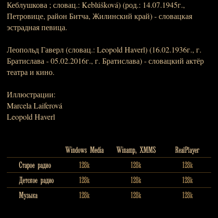
Кеблушкова ; словац.: Keblúšková) (род.: 14.07.1945г.,
Петровице, район Битча, Жилинский край) - словацкая
эстрадная певица.
Леопольд Гаверл (словац.: Leopold Haverl) (16.02.1936г., г.
Братислава - 05.02.2016г., г. Братислава) - словацкий актёр
театра и кино.
Иллюстрации:
Marcela Laiferová
Leopold Haverl