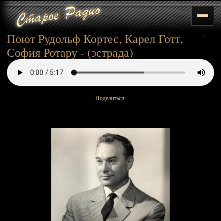
Поют Рудольф Кортес, Карел Готт,
София Ротару - (эстрада)
Поделиться: