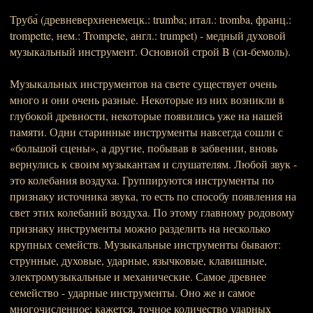
Труба́ (древневерхненемецк.: trumba; итал.: tromba, франц.:
trompette, нем.: Trompete, англ.: trumpet) - медный духовой
музыкальный инструмент. Основной строй B (си-бемоль).
Музыкальных инструментов на свете существует очень
много и они очень разные. Некоторые из них возникли в
глубокой древности, некоторые появились уже на нашей
памяти. Одни старинные инструменты навсегда сошли с
«большой сцены», а другие, побывав в забвении, вновь
вернулись к своим музыкантам и слушателям. Любой звук -
это колебания воздуха. Группируются инструменты по
признаку источника звука, то есть по способу появления на
свет этих колебаний воздуха. По этому главному родовому
признаку инструменты можно разделить на несколько
крупных семейств. Музыкальные инструменты бывают:
струнные, духовые, ударные, язычковые, клавишные,
электромузыкальные и механические. Самое древнее
семейство - ударные инструменты. Оно же и самое
многочисленное: кажется, точное количество ударных