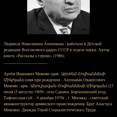
Людмила Николаевна Анненкова - работала в Детской
редакции Всесоюзного радио СССР в отделе науки. Автор
книги «Рассказы о героях» (1986).
_____________________
Артём Иванович Микоян (арм.: Արտեմ Հովհաննեսի
Միկոյան) (имя при рождении - Анушава́н Оване́сович
Микоян ; арм.: Անուշավան Հովհաննեսի Միկոյան) (23
июля (5 августа) 1905г, село Санаин, Борчалинский уезд,
Тифлисская губ. - 9 декабря 1970г., г. Москва) - советский
авиаконструктор армянского происхождения. Брат Анастаса
Микояна. Дважды Герой Социалистического Труда.