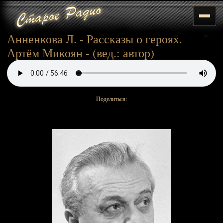
Анненкова Л. - Рассказы о героях.
Артём Микоян - (вед.: автор)
Поделиться: