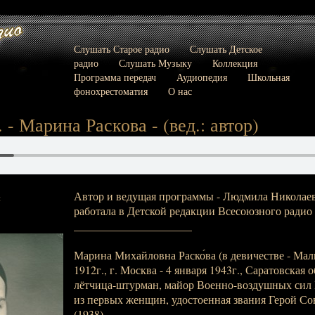
Слушать Старое радио
Слушать Детское
радио
Слушать Музыку
Коллекция
Программа передач
Аудиопедия
Школьная
фонохрестоматия
О нас
- Марина Раскова - (вед.: автор)
Автор и ведущая программы - Людмила Николаев
:
работала в Детской редакции Всесоюзного радио
_____________________
Марина Михайловна Раско́ва (в девичестве - Мали
1912г., г. Москва - 4 января 1943г., Саратовская о
лётчица-штурман, майор Военно-воздушных сил 
из первых женщин, удостоенная звания Герой Со
(1938).