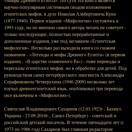
«Мифы Древнего Египта». По сути эта книга является
научно-популярным системным сводом-изложением
египетских мифов, в духе Николая Альбертовича Куна
(1877-1940). Первое издание «Мифологии» состоялось в
1993 году, но по мнению самого автора читать не советует -
только последующие, полностью переработанные и
дополненные издания, уже под заглавием «Египетская
мифология». Несколько раз выходила книга со схожим
названием - «Легенды и мифы Древнего Египта» (в первом
издании - «В царстве пламенного Ра») - тоже переводы и
пересказы египетских мифов, но в обработке для детей. Под
руководством санкт-петербургского лингвиста Александра
Серафимовича Четверухина (1946-2009) несколько лет
изучал древнеегипетский язык, опубликовал три перевода
(все включены в «Мифологию»).
Святослав Владимирович Сахарно́в (12.03.1923г., Бахмут,
Украина - 23.09.2010г., Санкт-Петербург) - советский и
российский детский писатель. В течение пятнадцати лет (с
1973 по 1986 год) Сахарнов был главным редактором