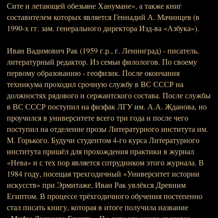
Сите и летающей обезьяне Ханумане», а также книг
составителем которых является Геннадий А. Мачинцев (в
1990-х гг. зам. генерального директора Изд-ва «Азбука»).
Иван Вадимович Рак (1959 г.р., г. Ленинград) - писатель,
литературный редактор. Из семьи филологов. По своему
первому образованию - геофизик. После окончания
техникума проходил срочную службу в ВС СССР на
должностях рядового и сержантского состава. После службы
в ВС СССР поступил на физфак ЛГУ им. А.А. Жданова, но
проучился в университете всего три года и после чего
поступил на отделение прозы Литературного института им.
М. Горького. Будучи студентом 4-го курса Литературного
института пришёл для прохождения практики в журнал
«Нева» и с тех пор является сотрудником этого журнала. В
1984 году, посещая трехгодичный «Университет истории
искусств» при Эрмитаже, Иван Рак увлёкся Древним
Египтом. В процессе трёхгодичного обучения постепенно
стал писать книгу, которая в итоге получила название