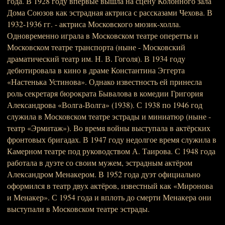
года. В 1928 году впервые вышла на сцену Колонного зала
Дома Союзов как эстрадная актриса с рассказами Чехова. В
1932-1936 гг. - актриса Московского мюзик-холла.
Одновременно играла в Московском театре оперетты и
Московском театре транспорта (ныне - Московский
драматический театр им. Н. В. Гоголя). В 1934 году
дебютировала в кино в драме Константина Эггерта
«Настенька Устинова». Однако известность ей принесла
роль секретаря бюрократа Бывалова в комедии Григория
Александрова «Волга-Волга» (1938). С 1938 по 1946 год
служила в Московском театре эстрады и миниатюр (ныне -
театр «Эрмитаж»). Во время войны выступала в актёрских
фронтовых бригадах. В 1947 году недолгое время служила в
Камерном театре под руководством А. Таирова. С 1948 года
работала в дуэте со своим мужем, эстрадным актёром
Александром Менакером. В 1952 года дуэт официально
оформился в театр двух актёров, известный как «Миронова
и Менакер». С 1954 года и вплоть до смерти Менакера они
выступали в Московском театре эстрады.