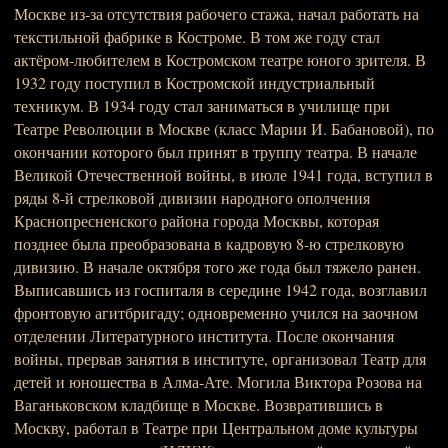
Москве из-за отсутствия рабочего стажа, начал работать на
текстильной фабрике в Костроме. В том же году стал
актёром-любителем в Костромском театре юного зрителя. В
1932 году поступил в Костромской индустриальный
техникум. В 1934 году стал заниматься в училище при
Театре Революции в Москве (класс Марии И. Бабановой), по
окончании которого был принят в труппу театра. В начале
Великой Отечественной войны, в июле 1941 года, вступил в
ряды 8-й стрелковой дивизии народного ополчения
Краснопресненского района города Москвы, которая
позднее была преобразована в кадровую 8-ю стрелковую
дивизию. В начале октября того же года был тяжело ранен.
Выписавшись из госпиталя в середине 1942 года, возглавил
фронтовую агитбригаду; одновременно учился на заочном
отделении Литературного института. После окончания
войны, прервав занятия в институте, организовал Театр для
детей и юношества в Алма-Ате. Могила Виктора Розова на
Ваганьковском кладбище в Москве. Возвратившись в
Москву, работал в Театре при Центральном доме культуры