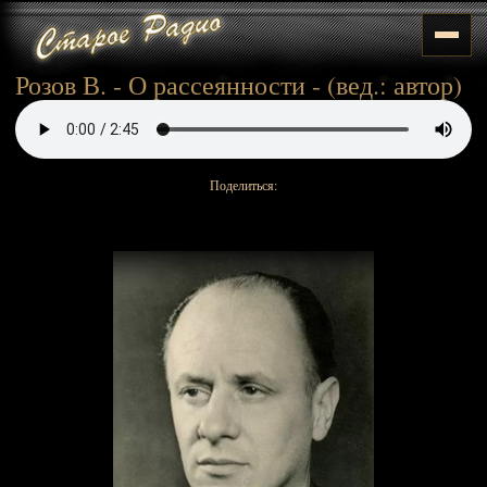
Розов В. - О рассеянности - (вед.: автор)
Поделиться: