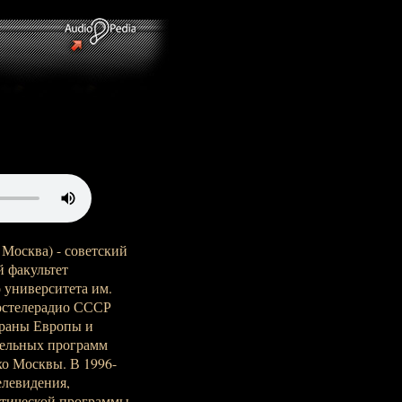
 Москва) - советский
 факультет
 университета им.
остелерадио СССР
траны Европы и
дельных программ
хо Москвы. В 1996-
елевидения,
итической программы