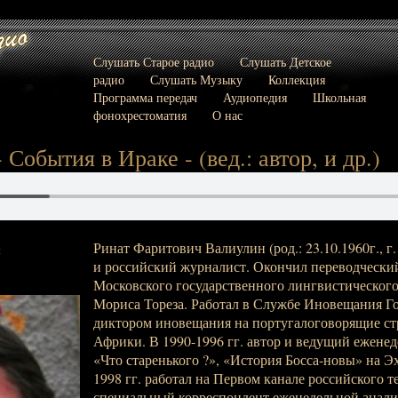
Слушать Старое радио
Слушать Детское
радио
Слушать Музыку
Коллекция
Программа передач
Аудиопедия
Школьная
фонохрестоматия
О нас
 События в Ираке - (вед.: автор, и др.)
Ринат Фаритович Валиулин (род.: 23.10.1960г., г.
:
и российский журналист. Окончил переводческий
Московского государственного лингвистического
Мориса Тореза. Работал в Службе Иновещания Г
диктором иновещания на португалоговорящие с
Африки. В 1990-1996 гг. автор и ведущий ежене
«Что старенького ?», «История Босса-новы» на Э
1998 гг. работал на Первом канале российского т
специальный корреспондент еженедельной анал