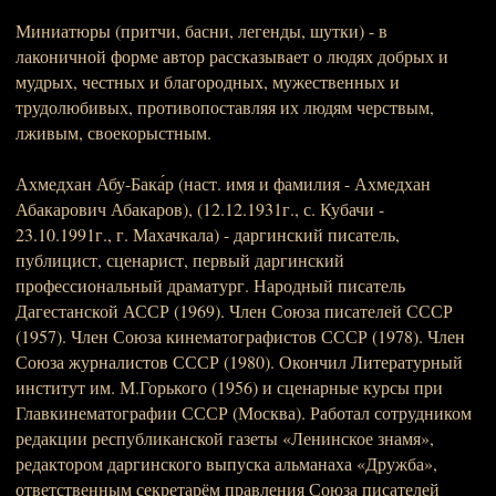
Миниатюры (притчи, басни, легенды, шутки) - в
лаконичной форме автор рассказывает о людях добрых и
мудрых, честных и благородных, мужественных и
трудолюбивых, противопоставляя их людям черствым,
лживым, своекорыстным.
Ахмедхан Абу-Бака́р (наст. имя и фамилия - Ахмедхан
Абакарович Абакаров), (12.12.1931г., с. Кубачи -
23.10.1991г., г. Махачкала) - даргинский писатель,
публицист, сценарист, первый даргинский
профессиональный драматург. Народный писатель
Дагестанской АССР (1969). Член Союза писателей СССР
(1957). Член Союза кинематографистов СССР (1978). Член
Союза журналистов СССР (1980). Окончил Литературный
институт им. М.Горького (1956) и сценарные курсы при
Главкинематографии СССР (Москва). Работал сотрудником
редакции республиканской газеты «Ленинское знамя»,
редактором даргинского выпуска альманаха «Дружба»,
ответственным секретарём правления Союза писателей