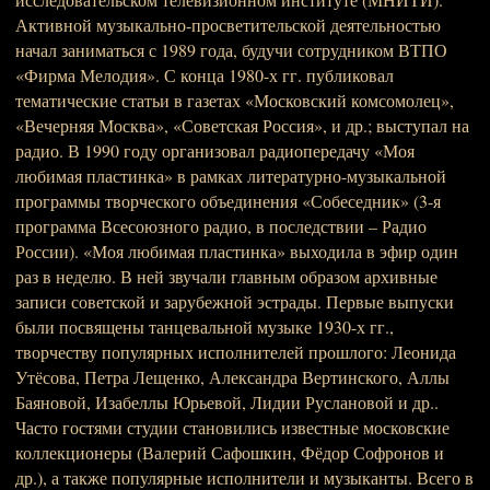
Активной музыкально-просветительской деятельностью
начал заниматься с 1989 года, будучи сотрудником ВТПО
«Фирма Мелодия». С конца 1980-х гг. публиковал
тематические статьи в газетах «Московский комсомолец»,
«Вечерняя Москва», «Советская Россия», и др.; выступал на
радио. В 1990 году организовал радиопередачу «Моя
любимая пластинка» в рамках литературно-музыкальной
программы творческого объединения «Собеседник» (3-я
программа Всесоюзного радио, в последствии – Радио
России). «Моя любимая пластинка» выходила в эфир один
раз в неделю. В ней звучали главным образом архивные
записи советской и зарубежной эстрады. Первые выпуски
были посвящены танцевальной музыке 1930-х гг.,
творчеству популярных исполнителей прошлого: Леонида
Утёсова, Петра Лещенко, Александра Вертинского, Аллы
Баяновой, Изабеллы Юрьевой, Лидии Руслановой и др..
Часто гостями студии становились известные московские
коллекционеры (Валерий Сафошкин, Фёдор Софронов и
др.), а также популярные исполнители и музыканты. Всего в