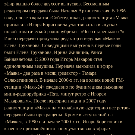
эфир вышло более двухсот выпусков. Бессменным
редактором передачи была Наталья Архангельская. В 1996
году, после закрытия «Собеседника», радиостанция «Маяк»
пригласила Игоря Борисовича участвовать в выпусках
новой тематической радиорубрики - «Чего старенького ?».
Идею передачи придумала редактор и ведущая «Маяка»
Елена Труханова. Соведущими выпусков в первые годы
были Елена Труханова, Ирина Жилкина, Раиса
Байдавлетова. С 2000 года Игорь Макаров стал
единоличным ведущим. Передача выходила в эфире
«Маяка» два раза в месяц (редактор - Тамара
Салахетдинова). В начале 2000-х гг. на волнах новой FM-
станции «Маяк-24» ежедневно по будним дням выходила
мини-радиорубрика «Пять минут ретро с Игорем
Макаровым». После переориентации в 2007 году
радиостанции «Маяк» на молодёжную аудиторию все ретро-
передачи были прекращены. Кроме выступлений на
«Маяке», в 1990-е и начале 2000-х гг. Игорь Борисович в
качестве приглашённого гостя участвовал в эфирах