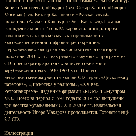
радиостанций «Эхо Москвы» (программы Алексея Кашпура,
Бориса Алексеева), «Ракурс» (вед. Оскар Хацет), «Говорит
Москва» (вед. Виктор Балашов) и «Русская служба
новостей» (Алексей Кашпур и Олег Васильев). Помимо
радиодеятельности Игорь Макаров стал инициатором
издания компакт-дисков музыки прошлых лет с
высококачественной цифровой реставрацией.
Первоначально выступал как составитель, а со второй
половины 2010-х гг. - как редактор звуковых программ на
CD и реставратор архивных записей советской и
зарубежной эстрады 1930-1960-х гг. При его
непосредственном участии вышли CD-серии: «Дискотека у
патефона», «Дискотека у радиолы», «ХХ век.
Ретропанорама», изданные фирмами «RDM» и «Музпром-
МО». Всего за период с 1993 года по 2019 год выпущены
три десятка музыкальных CD. В 2020-е гг. издательская
деятельность Игоря Макарова продолжается. Готовятся ещё
2-3 CD.
Иллюстрации: