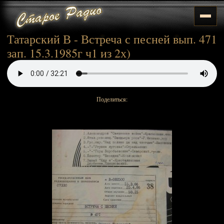
Татарский В - Встреча с песней вып. 471
зап. 15.3.1985г ч1 из 2х)
Поделиться: