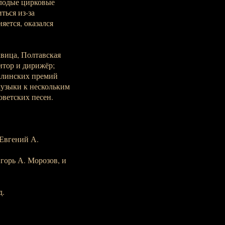
олодые цирковые
ться из-за
яется, оказался
хвица, Полтавская
зитор и дирижёр;
алинских премий
 музыки к нескольким
ветских песен.
 Евгений А.
Игорь А. Морозов, и
д.