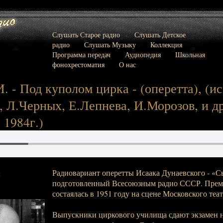
Слушать Старое радио
Слушать Детское
радио
Слушать Музыку
Коллекция
Программа передач
Аудиопедия
Школьная
фонохрестоматия
О нас
 - Под куполом цирка - (оперетта), (ис
, Л.Черных, Е.Лепнева, И.Морозов, и др.
: 1984г.)
Радиовариант оперетты Исаака Дунаевского - «С
:
подготовленный Всесоюзным радио СССР. Прем
состаялась в 1951 году на сцене Московского теа
Выпускники циркового училища сдают экзамен н