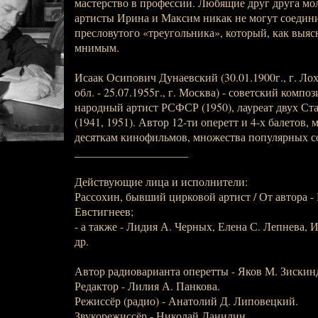
мастерство в профессии. Любящие друг друга м
артисты Ирина и Максим никак не могут соедини
пресловутого «треугольника», который, как выясн
мнимым.
Исаак Осипович Дунаевский (30.01.1900г., г. Ло
обл. - 25.07.1955г., г. Москва) - советский компо
народный артист РСФСР (1950), лауреат двух Ст
(1941, 1951). Автор 12-ти оперетт и 4-х балетов,
десяткам кинофильмов, множества популярных со
____________________
Действующие лица и исполнители:
Рассохин, бывший цирковой артист / От автора -
Евстигнеев;
- а также - Лидия А. Черных, Елена С. Лепнева, 
др.
Автор радиоварианта оперетты - Яков М. Зискин
Редактор - Лилия А. Панкова.
Режиссёр (радио) - Анатолий Д. Липовецкий.
Звукорежиссёр - Николай Данилин.