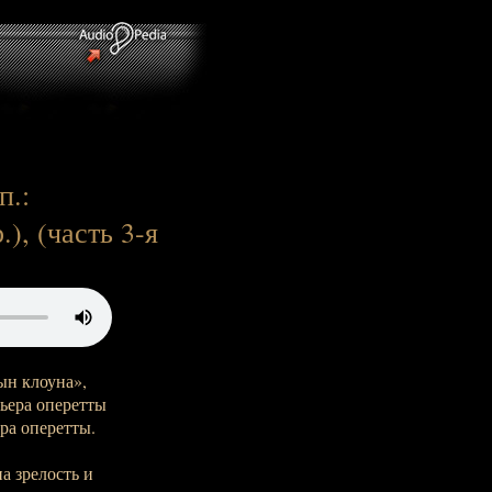
п.:
), (часть 3-я
ын клоуна»,
ьера оперетты
тра оперетты.
а зрелость и