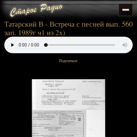
Татарский В - Встреча с песней вып. 560
зап. 1989г ч1 из 2х)
Поделиться: