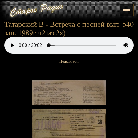
Татарский В - Встреча с песней вып. 540
зап. 1989г ч2 из 2х)
Поделиться: