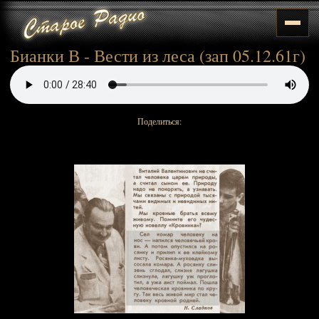
Бианки В - Вести из леса (зап 05.12.61г)
Поделиться: