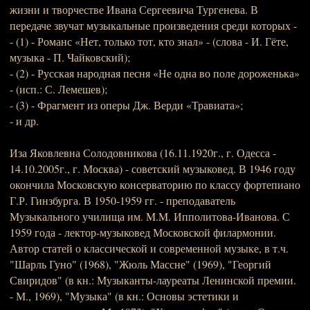
жизни и творчестве Ивана Сергеевича Тургенева. В
передаче звучат музыкальные произведения среди которых -
- (1) - Романс «Нет, только тот, кто знал» - (слова - И. Гёте,
музыка - П. Чайковский);
- (2) - Русская народная песня «Не одна во поле дороженька»
- (исп.: С. Лемешев);
- (3) - Фрагмент из оперы Дж. Верди «Травиата»;
- и др.
Иза Яковлевна Солодовникова (16.11.1920г., г. Одесса -
14.10.2005г., г. Москва) - советский музыковед. В 1946 году
окончила Московскую консерваторию по классу фортепиано
Г.Р. Гинзбурга. В 1950-1959 гг. - преподаватель
Музыкального училища им. M.M. Ипполитова-Иванова. С
1959 года - лектор-музыковед Московской филармонии.
Автор статей о классической и современной музыке, в т.ч.
"Шарль Гуно" (1968), "Жюль Массне" (1969), "Георгий
Свиридов" (в кн.: Музыканты-лауреаты Ленинской премии.
- М., 1969), "Музыка" (в кн.: Основы эстетики и