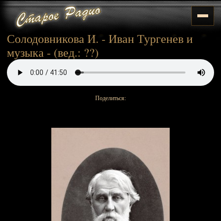
Солодовникова И. - Иван Тургенев и
музыка - (вед.: ??)
Поделиться: