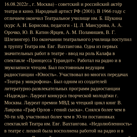
16.08.2022г., г. Москва) - советский и российский актёр
театра и кино. Народный артист РФ (2001). В 1966 году с
отличием окончил Театральное училище им. Б. Щукина
(курс А. И. Борисова, педагоги - Ц. Л. Мансурова, А. А.
Орочко, Ю. В. Катин-Ярцев, А. М. Поламишев, В. Г.
Шлезингер). По окончании театрального училища поступил
в труппу Театра им. Евг. Вахтангова. Одна из первых
значительных работ в театре - ввод на роль Калафа в
спектакле «Принцесса Турандот». Работал на радио и в
звукозаписи чтецом. Был постоянным ведущим
радиостанции «Юность». Участвовал во многих передачах
«Театра у микрофона». Был одним из создателей
литературно-развлекательных программ радиостанции
«Надежда». Лауреат конкурса творческой молодёжи г.
Москвы. Лауреат премии МВД за чтецкий цикл книг В.
Лаврова «Граф Орлов - гений сыска». Снялся более чем в
50-ти х/ф, участвовал более чем в 30-ти постановках
спектаклей Театра им. Евг. Вахтангова. «Недолюбленность»
в театре с лихвой была восполнена работой на радио и в