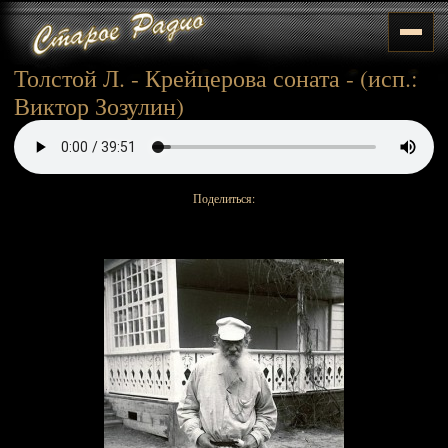
Толстой Л. - Крейцерова соната - (исп.:
Виктор Зозулин)
Поделиться: