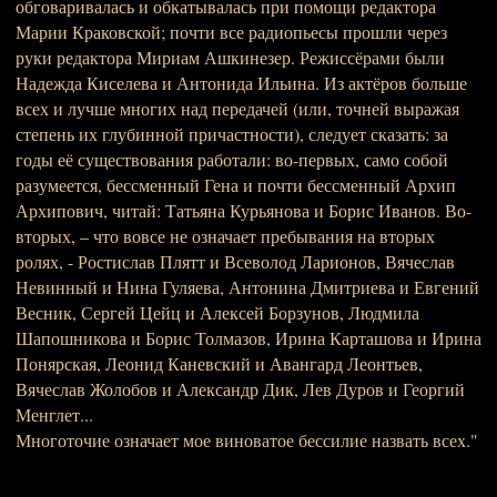
обговаривалась и обкатывалась при помощи редактора
Марии Краковской; почти все радиопьесы прошли через
руки редактора Мириам Ашкинезер. Режиссёрами были
Надежда Киселева и Антонида Ильина. Из актёров больше
всех и лучше многих над передачей (или, точней выражая
степень их глубинной причастности), следует сказать: за
годы её существования работали: во-первых, само собой
разумеется, бессменный Гена и почти бессменный Архип
Архипович, читай: Татьяна Курьянова и Борис Иванов. Во-
вторых, – что вовсе не означает пребывания на вторых
ролях, - Ростислав Плятт и Всеволод Ларионов, Вячеслав
Невинный и Нина Гуляева, Антонина Дмитриева и Евгений
Весник, Сергей Цейц и Алексей Борзунов, Людмила
Шапошникова и Борис Толмазов, Ирина Карташова и Ирина
Понярская, Леонид Каневский и Авангард Леонтьев,
Вячеслав Жолобов и Александр Дик, Лев Дуров и Георгий
Менглет...
Многоточие означает мое виноватое бессилие назвать всех."