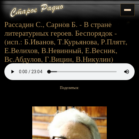
Рассадин С., Сарнов Б. - В стране
литературных героев. Беспорядок -
(исп.: Б.Иванов, Т.Курьянова, Р.Плятт,
Е.Велихов, В.Невинный, Е.Весник,
Вс.Абдулов, Г.Вицин, В.Никулин)
Поделиться: