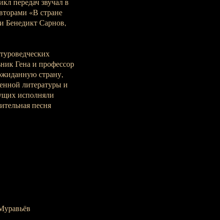
икл передач звучал в
вторами «В стране
и Бенедикт Сарнов,
туроведческих
ьник Гена и профессор
ожиданную страну,
венной литературы и
ущих исполняли
ительная песня
 Муравьёв