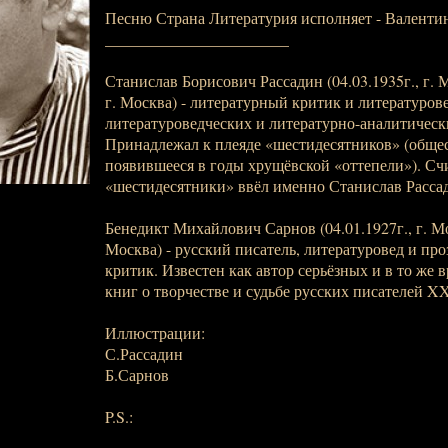
Песню Страна Литературия исполняет - Валенти
_______________________
Станислав Борисович Рассадин (04.03.1935г., г. М
г. Москва) - литературный критик и литературов
литературоведческих и литературно-аналитически
Принадлежал к плеяде «шестидесятников» (общес
появившееся в годы хрущёвской «оттепели»). Счи
«шестидесятники» ввёл именно Станислав Расса
Бенедикт Михайлович Сарнов (04.01.1927г., г. Мос
Москва) - русский писатель, литературовед и пр
критик. Известен как автор серьёзных и в то же 
книг о творчестве и судьбе русских писателей XX
Иллюстрации:
С.Рассадин
Б.Сарнов
P.S.: