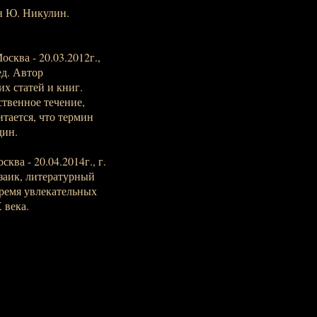
н Ю. Никулин.
осква - 20.03.2012г.,
ед. Автор
х статей и книг.
твенное течение,
тается, что термин
дин.
ква - 20.04.2014г., г.
озаик, литературный
время увлекательных
 века.