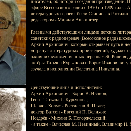
писателей, об истории создания произведений. Ц
эфире Всесоюзного радио с 1970 по 1989 годы. А
литературных героев» были Станислав Рассадин 
редактором - Мириам Ашкинезер.
Главными действующими лицами детских литера
советских радиопередач (Всесоюзное ради) школ
Архип Архипович, который открывает путь в не
«страну» литературных произведений, художест
оживших художественных персонажей. Роли вед
актёры Татьяна Курьянова и Борис Иванов, вступ
звучала в исполнении Валентина Никулина.
_______________________
Действующие лица и исполнители:
Архип Архипович - Борис В. Иванов;
Гена - Татьяна Г. Курьянова;
Шерлок Холмс - Ростислав Я. Плятт;
доктор Ватсон - Евгений П. Велихов;
Ноздрёв - Михаил Б. Погоржельский;
- а также - Вячеслав М. Невинный, Владимир Н.