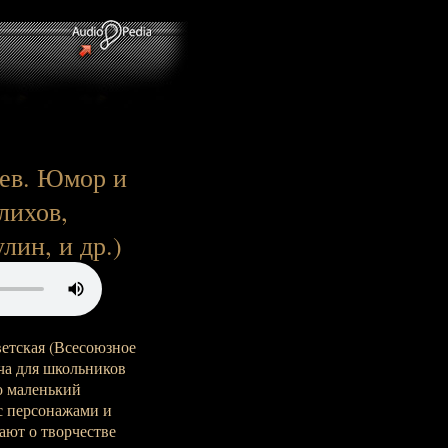
оев. Юмор и
лихов,
ин, и др.)
ветская (Всесоюзное
ача для школьников
то маленький
 с персонажами и
ают о творчестве