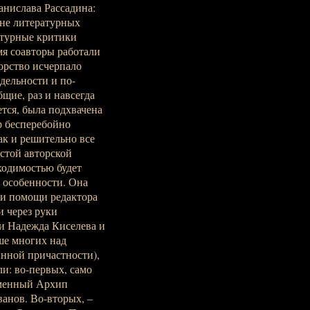
анислава Рассадина:
ане литературных
ратурные критики
мя соавторы работали
торство исчерпало
тдельности и по-
бщие, раз и навсегда
тся, была подхвачена
р бесперебойно
ак и решительно все
остой авторской
ходимостью будет
в особенности. Она
ри помощи редактора
 через руки
и Надежда Киселева и
ше многих над
инной причастности),
ли: во-первых, само
сменный Архип
анов. Во-вторых, –