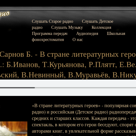
Слушать Старое радио
Слушать Детское
радио
Слушать Музыку
Коллекция
Программа передач
Аудиопедия
Школьная
фонохрестоматия
О нас
 Сарнов Б. - В стране литературных гер
.: Б.Иванов, Т.Курьянова, Р.Плятт, Е.Ве
кий, В.Невинный, В.Муравьёв, В.Никул
«В стране литературных героев» - популярная со
:
радио) и российская (Детское радио) радиоперед
средних и старших классов. Каждая передача - э
спектакль, в котором его герои беседуют, спорят
авторами книг, в увлекательной форме рассказыв