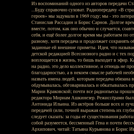
Из воспоминаний одного из авторов передачи Ст
...Буду справочно суховат. Радиопередачу «В стр
героев» мы задумали в 1969 году; мы - это лите
Станислав Рассадин и Борис Сарнов. Долгое вре
вместе, потом, как оно обычно и случается, соав
себя, и ещё более долгое время мы работаем по о
разному, хотя передача и продолжает сохранять о
заданные ей внешние приметы. Идея, что называе
детской редакцией Всесоюзного радио и с тех по
воплощается в жизнь, то бишь выходит в эфир. К
на радио, это дело коллективное, и отнюдь не пр
благодарностью, а в некоем смысле рабочей необ
назвать имена людей, которым передача обязана 
обдумывалась, обговаривалась и обкатывалась п
Марии Краковской; почти все радиопьесы прошли
редактора Мириам Ашкинезер. Режиссёрами был
Антонида Ильина. Из актёров больше всех и луч
передачей (или, точней выражая степень их глуб
следует сказать: за годы её существования работа
собой разумеется, бессменный Гена и почти бес
Архипович, читай: Татьяна Курьянова и Борис Ив