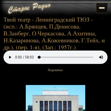
Твой театр - Ленинградский ТЮЗ -
(исп.: А.Брянцев, П.Денисова,
В.Занберг, О.Черкасова, А.Ахитина,
Н.Казаринова, А.Кожевников, Г.Тейх, и
др.), (пер. 1-я), (Зап.: 1957г.)
Поделиться: