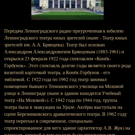
Передача Ленинградского радио приуроченная к юбилею
Ленинградского театра юных зрителей (ныне - Театр юных
зрителей им. А.А. Брянцева). Театр был основан
Александром Александровичем Брянцевым (1883-1961) и
открылся 23 февраля 1922 года спектаклем «Конёк-
Горбунок». Этот спектакль долгие годы является своего рода
визитной карточкой театра, а Конёк-Горбунок - его
эмблемой. С 1922 года по 1962 год театр занимал
помещение бывшего Тенишевского училища на Моховой
улице в Ленинграде (ныне в здании находится Учебный
театр «На Моховой»). С 1942 года по 1944 год, труппа
театра была в эвакуации на Урале. Актёры выступали на
сцене Березниковского драматического театра. В 1962 году
театр переехал в современное, специально
спроектированное для него здание (архитектор А.В. Жук) на
площади, которой в том же году было присвоено имя