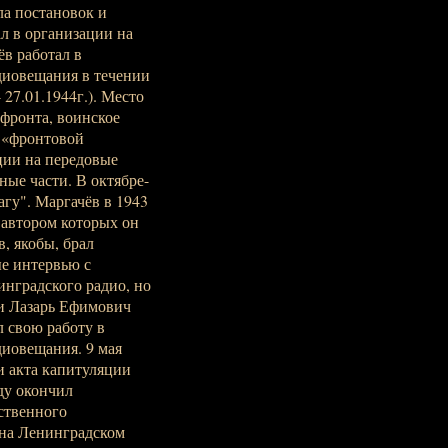
ла постановок и
л в организации на
в работал в
диовещания в течении
 27.01.1944г.). Место
 фронта, воинское
 «фронтовой
ции на передовые
ные части. В октябре-
агу". Маргачёв в 1943
 автором которых он
, якобы, брал
ые интервью с
инградского радио, но
 и Лазарь Ефимович
 свою работу в
иовещания. 9 мая
и акта капитуляции
ду окончил
ственного
 на Ленинградском