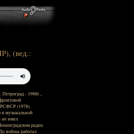
), (вед.:
 Петроград - 1988г.,
 фронтовой
 РСФСР (1978).
 в музыкальной
 не имел
 Ленинградском радио
 До войны работал