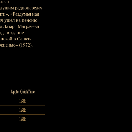
ысяч
едущим радиопередач
ти», «Раздумья над
ич ушёл на пенсию,
я Лазаря Маграчёва
да в здание
янской в Санкт-
жизнью» (1972),