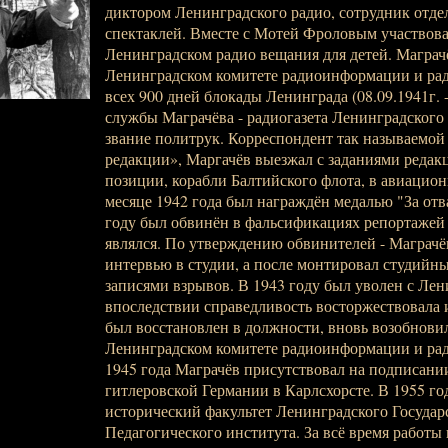
диктором Ленинградского радио, сотрудник отде
спектаклей. Вместе с Мотей Фроловым участвова
Ленинградском радио вещания для детей. Маграчё
Ленинградском комитете радиоинформации и ра
всех 900 дней блокады Ленинграда (08.09.1941г. -
службы Маграчёва - радиогазета Ленинградского
звание политрук. Корреспондент так называемой
редакции», Маргачёв выезжал с заданиями редак
позиции, корабли Балтийского флота, в авиацион
месяце 1942 года был награждён медалью "За отв
году был обвинён в фальсификациях репортажей
являлся. По утверждению обвинителей - Маграчёв
интервью в студии, а после монтировал студийн
записями взрывов. В 1943 году был уволен с Лен
впоследствии справедливость восторжествовала
был восстановлен в должности, вновь возобновил
Ленинградском комитете радиоинформации и рад
1945 года Маграчёв присутствовал на подписани
гитлеровской Германии в Карлсхорсте. В 1955 го
исторический факультет Ленинградского Государ
Педагогического института. За всё время работы