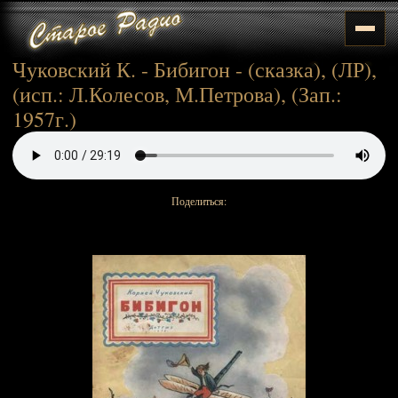
Чуковский К. - Бибигон - (сказка), (ЛР),
(исп.: Л.Колесов, М.Петрова), (Зап.:
1957г.)
Поделиться: