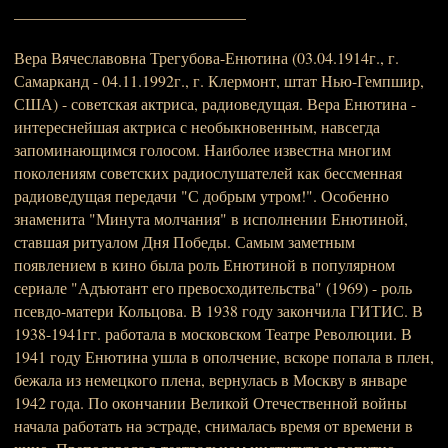
_____________________________
Вера Вячеславовна Трегубова-Енютина (03.04.1914г., г.
Самарканд - 04.11.1992г., г. Клермонт, штат Нью-Гемпшир,
США) - советская актриса, радиоведущая. Вера Енютина -
интереснейшая актриса с необыкновенным, навсегда
запоминающимся голосом. Наиболее известна многим
поколениям советских радиослушателей как бессменная
радиоведущая передачи "С добрым утром!". Особенно
знаменита "Минута молчания" в исполнении Енютиной,
ставшая ритуалом Дня Победы. Самым заметным
появлением в кино была роль Енютиной в популярном
сериале "Адъютант его превосходительства" (1969) - роль
псевдо-матери Кольцова. В 1938 году закончила ГИТИС. В
1938-1941гг. работала в московском Театре Революции. В
1941 году Енютина ушла в ополчение, вскоре попала в плен,
бежала из немецкого плена, вернулась в Москву в январе
1942 года. По окончании Великой Отечественной войны
начала работать на эстраде, снималась время от времени в