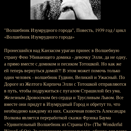
"Волшебник Изумрудного города", Повесть, 1939 год / цикл
«Волшебник Изумрудного города»
Пронесшийся над Канзасом ураган принес в Волшебную
страну Фею Убивающего домика - девочку Элли, да не одну,
а прямо вместе с домиком и песиком Тотошкой. Но как же
ей теперь вернуться домой?! В этом может помочь только
один человек - волшебник Гудвин, Великий и Ужасный. По
Дороге из Желтого Кирпича Элли с Тотошкой отправляются
в путь, чтобы подружиться с пугалом Страшилой без ума,
Железным Дровосеком без сердца и Трусливым Львом. Все
вместе они придут в Изумрудный Город и обретут то, что
необходимо каждому из них. Сказочная повесть Александра
Волкова является переработкой сказки Фрэнка Баума
«Удивительный Волшебник из Страны Оз» (The Wonderful
Wizard of Oz). За неимением специального, общего для всего