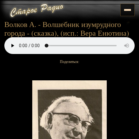
Волков А. - Волшебник изумрудного
города - (сказка), (исп.: Вера Енютина)
Поделиться: