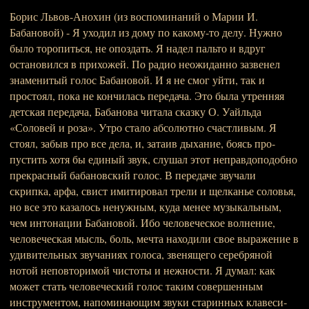
Борис Львов-Анохин (из воспоминаний о Марии И.
Бабановой) - Я уходил из дому по какому-то делу. Нужно
было торопиться, не опоздать. Я надел пальто и вдруг
остановил­ся в прихожей. По радио неожидан­но зазвенел
знаменитый голос Бабановой. И я не смог уйти, так и
простоял, пока не кончилась пере­дача. Это была утренняя
детская передача, Бабанова читала сказку О. Уайльда
«Соловей и ро­за». Утро стало абсолютно счаст­ливым. Я
стоял, забыв про все де­ла, и, затаив дыхание, боясь про­
пустить хотя бы единый звук, слу­шал этот неправдоподобно
прек­расный бабановский голос. В передаче звучали
скрипка, ар­фа, свист имитировал трели и щел­канье соловья,
но все это казалось ненужным, куда менее музыкаль­ным,
чем интонации Бабановой. Ибо человеческое волнение,
чело­веческая мысль, боль, мечта находи­ли свое выражение в
удивительных звучаниях голоса, звенящего сереб­ряной
нотой неповторимой чистоты и нежности. Я думал: как
может стать человеческий голос таким со­вершенным
инструментом, напоми­нающим звуки старинных клавеси­