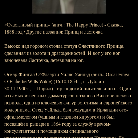
«Счастливый принц» (англ.: The Happy Prince) - Сказка,
1888 год / Другие названия: Принц и ласточка
Высоко над городом стояла статуя Счастливого Принца,
сделанная из золота и драгоценностей. И вот у его ног
заночевала Ласточка, летевшая на юг.
Оскар Фингал О’Флаэрти Уиллс Уайльд (англ.: Oscar Fingal
O’Flahertie Wills Wilde) (16.10.1854г., г. Дублин -
30.11.1900г., г. Париж) - ирландский писатель и поэт. Один
из самых известных драматургов позднего Викторианского
периода, одна из ключевых фигур эстетизма и европейского
модернизма. Отец Уайльда был ведущим в Ирландии ото-
офтальмологом (ушным и глазным хирургом) и был
посвящён в рыцари в 1864 году за службу врачом-
консультантом и помощником специального
уполномоченного по переписи населения Ирландии. До