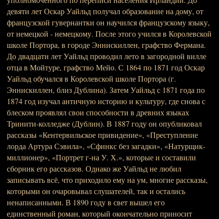
девяти лет Оскар Уайльд получал образование на дому, от
французской гувернантки он научился французскому языку,
от немецкой - немецкому. После этого учился в Королевской
школе Портора, в городе Эннискиллен, графство Фермана.
До двадцати лет Уайльд проводил лето в загородной вилле
отца в Мойтуре, графство Мейо. С 1864 по 1871 год Оскар
Уайльд обучался в Королевской школе Портора (г.
Эннискиллен, близ Дублина). Затем Уайльд с 1871 года по
1874 год изучал античную историю и культуру, где снова с
блеском проявлял свои способности в древних языках
Тринити-колледже (Дублин). В 1887 году он опубликовал
рассказы «Кентервильское привидение», «Преступление
лорда Артура Сэвила», «Сфинкс без загадки», «Натурщик-
миллионер», «Портрет г-на У. Х.», которые и составили
сборник его рассказов. Однако же Уайльд не любил
записывать всё, что приходило ему на ум, многие рассказы,
которыми он очаровывал слушателей, так и остались
ненаписанными. В 1890 году в свет вышел его
единственный роман, который окончательно приносит