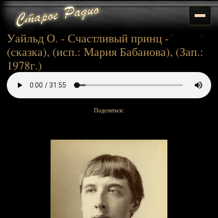
Уайльд О. - Счастливый принц -
(сказка), (исп.: Мария Бабанова), (Зап.:
1978г.)
Поделиться: