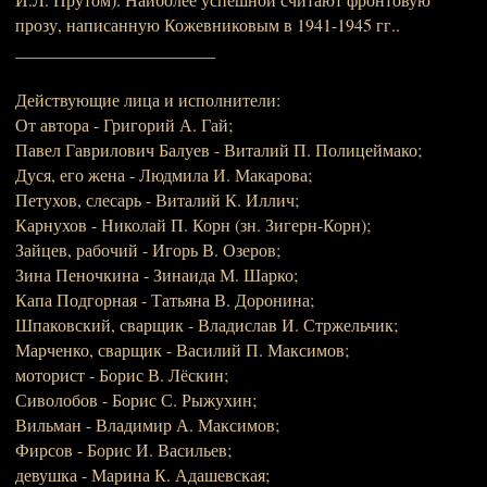
прозу, написанную Кожевниковым в 1941-1945 гг..
_______________________
Действующие лица и исполнители:
От автора - Григорий А. Гай;
Павел Гаврилович Балуев - Виталий П. Полицеймако;
Дуся, его жена - Людмила И. Макарова;
Петухов, слесарь - Виталий К. Иллич;
Карнухов - Николай П. Корн (зн. Зигерн-Корн);
Зайцев, рабочий - Игорь В. Озеров;
Зина Пеночкина - Зинаида М. Шарко;
Капа Подгорная - Татьяна В. Доронина;
Шпаковский, сварщик - Владислав И. Стржельчик;
Марченко, сварщик - Василий П. Максимов;
моторист - Борис В. Лёскин;
Сиволобов - Борис С. Рыжухин;
Вильман - Владимир А. Максимов;
Фирсов - Борис И. Васильев;
девушка - Марина К. Адашевская;