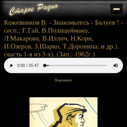
Кожевников В. - Знакомьтесь - Балуев ! -
(исп.: Г.Гай, В.Полицеймако,
Л.Макарова, В.Иллич, Н.Корн,
И.Озеров, З.Шарко, Т.Доронина, и др.),
(часть 1-я из 3-х), (Зап.: 1962г.)
Поделиться: