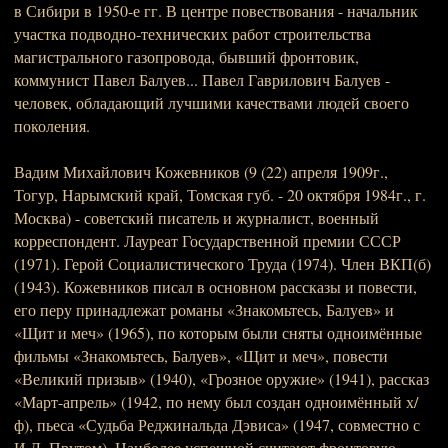
в Сибири в 1950-е гг. В центре повествования - начальник
участка подводно-технических работ строительства
магистрального газопровода, бывший фронтовик,
коммунист Павел Балуев... Павел Гаврилович Балуев -
человек, обладающий лучшими качествами людей своего
поколения.
Вадим Михайлович Кожевников (9 (22) апреля 1909г.,
Тогур, Нарымский край, Томская губ. - 20 октября 1984г., г.
Москва) - советский писатель и журналист, военный
корреспондент. Лауреат Государственной премии СССР
(1971). Герой Социалистического Труда (1974). Член ВКП(б)
(1943). Кожевников писал в основном рассказы и повести,
его перу принадлежат романы «Знакомьтесь, Балуев» и
«Щит и меч» (1965), по которым были сняты одноимённые
фильмы «Знакомьтесь, Балуев», «Щит и меч», повести
«Великий призыв» (1940), «Грозное оружие» (1941), рассказ
«Март-апрель» (1942, по нему был создан одноимённый х/
ф), пьеса «Судьба Реджинальда Дэвиса» (1947, совместно с
И.Л. Прутом). Наиболее успешной считают фронтовую