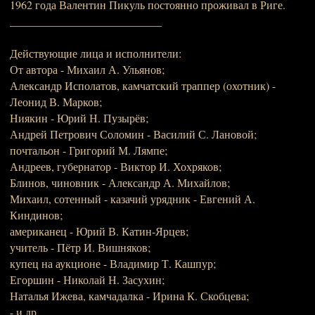
1962 года Валентин Пикуль постоянно проживал в Риге.
___________________________
Действующие лица и исполнители:
От автора - Михаил А. Ульянов;
Александр Исполатов, камчатский траппер (охотник) -
Леонид В. Марков;
Ниякин - Юрий Н. Пузырёв;
Андрей Петрович Соломин - Василий С. Лановой;
почтальон - Григорий М. Лямпе;
Андреев, губернатор - Виктор И. Хохряков;
Блинов, чиновник - Александр А. Михайлов;
Михаил, сотенный - казачий урядник - Евгений А.
Киндинов;
американец - Юрий В. Катин-Ярцев;
учитель - Пётр И. Вишняков;
купец на аукционе - Владимир Т. Кашпур;
Егоршин - Николай Н. Засухин;
Наталья Ижева, камчадалка - Ирина К. Скобцева;
- и др.