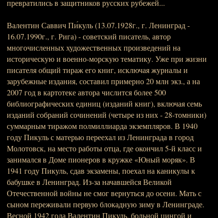
превратились в защитников русских рубежей...
Валентин Саввич Пи́куль (13.07.1928г., г. Ленинград -
16.07.1990г., г. Рига) - советский писатель, автор
многочисленных художественных произведений на
историческую и военно-морскую тематику. Уже при жизни
писателя общий тираж его книг, исключая журналы и
зарубежные издания, составил примерно 20 млн экз., а на
2007 год в картотеке автора числится более 500
библиографических единиц (изданий книг), включая семь
изданий собраний сочинений (четыре из них - 28-томники)
суммарным тиражом полмиллиарда экземпляров. В 1940
году Пикуль с матерью переехал из Ленинграда в город
Молотовск, на место работы отца, где окончил 5-й класс и
занимался в Доме пионеров в кружке «Юный моряк». В
1941 году Пикуль, сдав экзамены, поехал на каникулы к
бабушке в Ленинград. Из-за начавшейся Великой
Отечественной войны не смог вернуться до осени. Мать с
сыном переживали первую блокадную зиму в Ленинграде.
Весной 1942 года Валентин Пикуль, больной цингой и