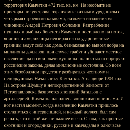
территория Камчатки 472 тыс. кв. км. На необъятные
просторы полуострова, охраняемые казачьим урядником с
четырьмя строевыми казаками, назначен начальником
чиновник Андрей Петрович Соломин. Разграбление
пушных и рыбных богатств Камчатки поставлено на поток,
японцы и американцы невзирая на государственные
границы ведут себя как дома, безнаказанно вывозя добра на
миллионы долларов, при случае грабят и убивают местное
население, да и свои рвачи-купчины полностью игнорируют
российские законы, делая миллионные состояния. Со всем
этим безобразием предстоит разбираться честному и
неподкупному Начальнику Камчатки. А на дворе 1904 год.
На острове Шумшу в непосредственной близости от
Петропавловска базируется японский батальон с
артиллерией, Камчатка наводнена японскими шпионами. И
вот настал момент, когда населению Камчатки пришлось
столкнуться с интервенцией, и каждый должен был сам
решать, что в этой жизни важнее всего. О том, как простые
охотники и огородники, русские и камчадалы в одночасье