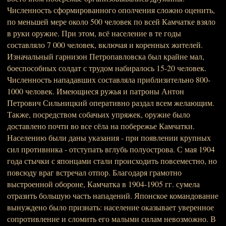
Численность сформированного ополчения сложно оценить,
по меньшей мере около 500 человек по всей Камчатке взяло
в руки оружие. При этом, всё население в те годы
составляло 7 000 человек, включая и коренных жителей.
Изначальный гарнизон Петропавловска был крайне мал,
боеспособных солдат с трудом набиралось 15-20 человек.
Численность нападавших составляла приблизительно 800-
1000 человек. Имеющиеся ружья и патроны Антон
Петрович Сильницкий оперативно раздал всем желающим.
Также, посредством собачьих упряжек, оружие было
доставлено почти во все сёла на побережье Камчатки.
Населению были даны указания - при появлении крупных
сил противника - отступать вглубь полуострова. С мая 1904
года стычки с японцами стали происходить повсеместно, но
повсюду враг встречал отпор. Благодаря грамотно
выстроенной обороне, Камчатка в 1904-1905 гг. сумела
отразить большую часть нападений. Японское командование
вынуждено было признать: население оказывает уверенное
сопротивление и сломить его малыми силам невозможно. В