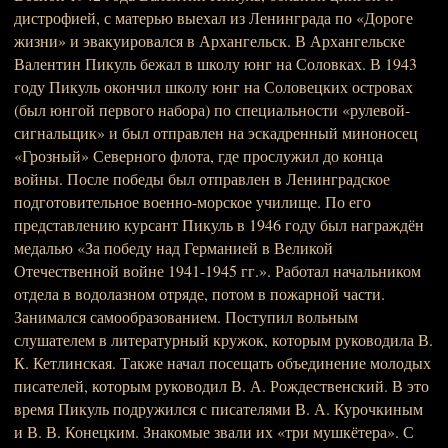
дистрофией, с матерью выехал из Ленинграда по «Дороге
жизни» и эвакуировался в Архангельск. В Архангельске
Валентин Пикуль бежал в школу юнг на Соловках. В 1943
году Пикуль окончил школу юнг на Соловецких островах
(был юнгой первого набора) по специальности «рулевой-
сигнальщик» и был отправлен на эскадренный миноносец
«Грозный» Северного флота, где прослужил до конца
войны. После победы был отправлен в Ленинградское
подготовительное военно-морское училище. По его
представлению курсант Пикуль в 1946 году был награждён
медалью «За победу над Германией в Великой
Отечественной войне 1941-1945 гг.». Работал начальником
отдела в водолазном отряде, потом в пожарной части.
Занимался самообразованием. Поступил вольным
слушателем в литературный кружок, которым руководила В.
К. Кетлинская. Также начал посещать объединение молодых
писателей, которым руководил В. А. Рождественский. В это
время Пикуль подружился с писателями В. А. Курочкиным
и В. В. Конецким. Знакомые звали их «три мушкётера». С