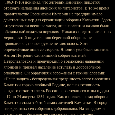
(1863-1910) понимал, что жителям Камчатки придется
отражать нападения японских милитаристов. В то же время
правительство Российской Империи не предпринимало
действенных мер для организации обороны Камчатки. Здесь
отсутствовали военные части, лишь полсотни казаков были
обязаны наблюдать за порядком. Никаких подготовительных
мероприятий по усилению береговой обороны не
проводилось, новое оружие не завозилось. Хотя
определённые шаги со стороны Японии уже были заметны.
Антон Петрович Сильницкий собрал жителей
Петропавловска и предупредил о возможном нападении
японцев и призвал население вступать в добровольное
ополчение. Он обратился к горожанам с такими словами:
«Наша защита - беспредельная преданность всего населения
Камчатки горячо любимой Родине, полная готовность
каждого стоять за честь России, как стояли его отцы и деды
с 17 по 24 августа 1854 года». Как и полвека назад оборона
Камчатки стала заботой самих жителей Камчатки. В город
из окрестных сел собрались добровольцы. На западном и
восточном побережье организовывались дружины.