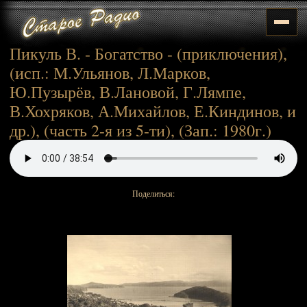
Пикуль В. - Богатство - (приключения),
(исп.: М.Ульянов, Л.Марков,
Ю.Пузырёв, В.Лановой, Г.Лямпе,
В.Хохряков, А.Михайлов, Е.Киндинов, и
др.), (часть 2-я из 5-ти), (Зап.: 1980г.)
Поделиться: