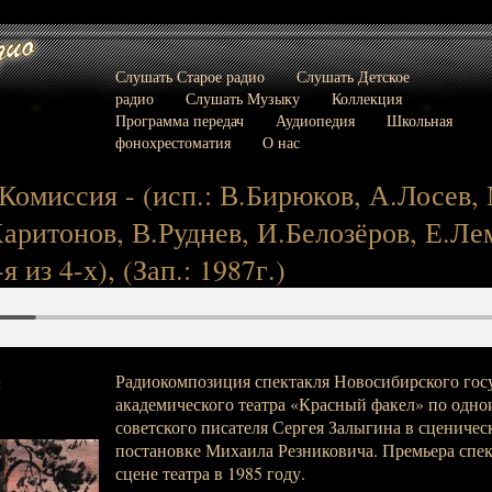
Слушать Старое радио
Слушать Детское
радио
Слушать Музыку
Коллекция
Программа передач
Аудиопедия
Школьная
фонохрестоматия
О нас
 Комиссия - (исп.: В.Бирюков, А.Лосев,
аритонов, В.Руднев, И.Белозёров, Е.Ле
-я из 4-х), (Зап.: 1987г.)
Радиокомпозиция спектакля Новосибирского гос
:
академического театра «Красный факел» по одн
советского писателя Сергея Залыгина в сценичес
постановке Михаила Резниковича. Премьера спек
сцене театра в 1985 году.