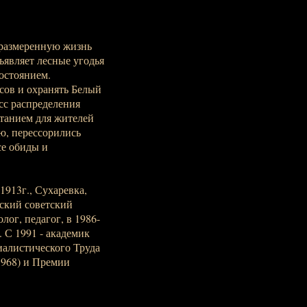
 размеренную жизнь
ъявляет лесные угодья
остоянием.
сов и охранять Белый
сс распределения
танием для жителей
ю, перессорились
се обиды и
1913г., Сухаревка,
усский советский
ог, педагог, в 1986-
 С 1991 - академик
иалистического Труда
1968) и Премии