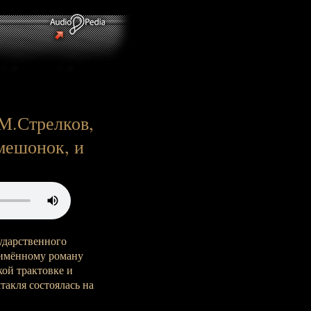
 М.Стрелков,
мешонок, и
ударственного
оимённому роману
кой трактовке и
такля состоялась на