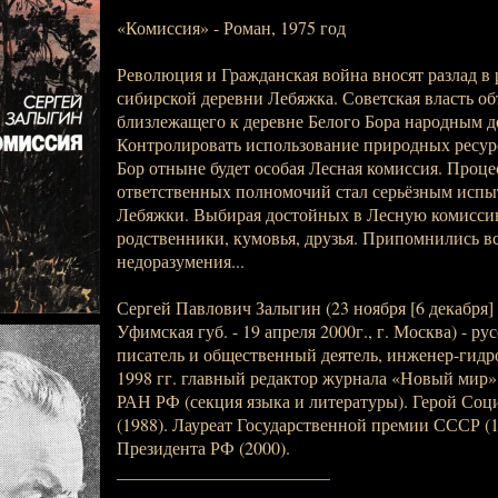
«Комиссия» - Роман, 1975 год
Революция и Гражданская война вносят разлад в
сибирской деревни Лебяжка. Советская власть об
близлежащего к деревне Белого Бора народным д
Контролировать использование природных ресур
Бор отныне будет особая Лесная комиссия. Проце
ответственных полномочий стал серьёзным испы
Лебяжки. Выбирая достойных в Лесную комисси
родственники, кумовья, друзья. Припомнились в
недоразумения...
Сергей Павлович Залыгин (23 ноября [6 декабря] 
Уфимская губ. - 19 апреля 2000г., г. Москва) - р
писатель и общественный деятель, инженер-гидрол
1998 гг. главный редактор журнала «Новый мир».
РАН РФ (секция языка и литературы). Герой Соц
(1988). Лауреат Государственной премии СССР (
Президента РФ (2000).
________________________