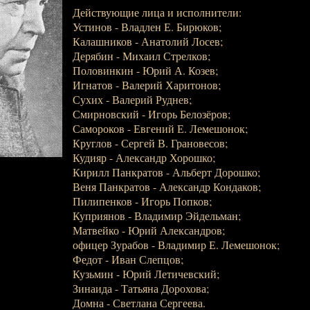
Действующие лица и исполнители:
Устинов - Владлен Е. Бирюков;
Калашников - Анатолий Лосев;
Дерябин - Михаил Стрелков;
Половинкин - Юрий А. Козев;
Игнатов - Валерий Харитонов;
Сухих - Валерий Руднев;
Смирновский - Игорь Белозёров;
Самороков - Евгений Е. Лемешонок;
Круглов - Сергей В. Грановесов;
Кудияр - Александр Хорошко;
Кирилл Панкратов - Альберт Дорошко;
Веня Панкратов - Александр Кондаков;
Пилипенков - Игорь Попков;
Куприянов - Владимир Эйдельман;
Матвейко - Юрий Александров;
офицер Зурабов - Владимир Е. Лемешонок;
Федот - Иван Слепцов;
Кузьмин - Юрий Летичевский;
Зинаида - Татьяна Дорохова;
Домна - Светлана Сергеева.