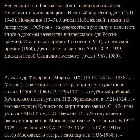
Вёшенский р-н, Ростовская обл.) - советский писатель,
журналист и киносценарист. Военный корреспондент (1941-
1945). Полковник (1943). Лауреат Нобелевской премии по
литературе (1965 год - «за художественную силу и цельность
эпоса о донском казачестве в переломное для России
время»), Сталинской премии I степени (1941), Ленинской
премии (1960). Действительный член АН СССР (1939).
Дважды Герой Социалистического Труда (1967, 1980).
______________________
Александр Фёдорович Морозов (IX) (15.12.1905г. - 1986г., г.
Москва) - советский актёр театра и кино. Заслуженный
артист РСФСР (1969). В 1920-1921гг. - подённый рабочий
Кучинского института им. Н.Е. Жуковского, в 1921-1924гг. -
экскаваторщик Кучинского кирпичного завода. С 1924 года
учился в МВТУ им. Н.Э. Баумана. В 1927 году окончил
школу юниоров при Московском театре Революции. В 1927-
1928гг. служил в РККА. В 1928-1936гг. и 1938-1941гг. -
актёр Московского театра Революции, в 1936-1938гг. -