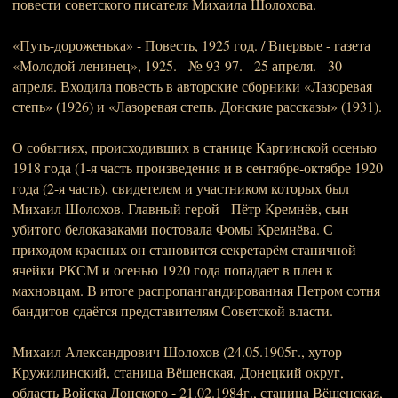
повести советского писателя Михаила Шолохова.
«Путь-дороженька» - Повесть, 1925 год. / Впервые - газета
«Молодой ленинец», 1925. - № 93-97. - 25 апреля. - 30
апреля. Входила повесть в авторские сборники «Лазоревая
степь» (1926) и «Лазоревая степь. Донские рассказы» (1931).
О событиях, происходивших в станице Каргинской осенью
1918 года (1-я часть произведения и в сентябре-октябре 1920
года (2-я часть), свидетелем и участником которых был
Михаил Шолохов. Главный герой - Пётр Кремнёв, сын
убитого белоказаками постовала Фомы Кремнёва. С
приходом красных он становится секретарём станичной
ячейки РКСМ и осенью 1920 года попадает в плен к
махновцам. В итоге распропангандированная Петром сотня
бандитов сдаётся представителям Советской власти.
Михаил Александрович Шолохов (24.05.1905г., хутор
Кружилинский, станица Вёшенская, Донецкий округ,
область Войска Донского - 21.02.1984г., станица Вёшенская,